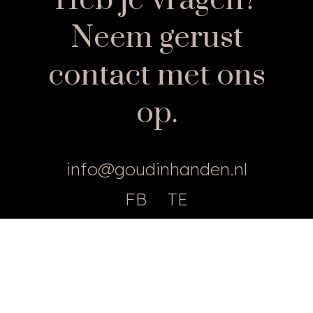
Heb je vragen?
Neem gerust
contact met ons
op.
info@goudinhanden.nl
FB
TE
© Goud in handen
Alg. Voorwaarden