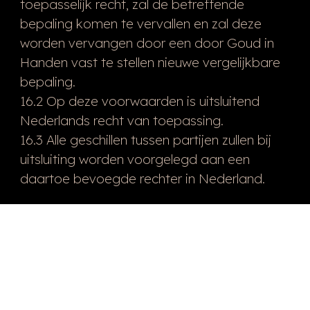
toepasselijk recht, zal de betreffende
bepaling komen te vervallen en zal deze
worden vervangen door een door Goud in
Handen vast te stellen nieuwe vergelijkbare
bepaling.
16.2 Op deze voorwaarden is uitsluitend
Nederlands recht van toepassing.
16.3 Alle geschillen tussen partijen zullen bij
uitsluiting worden voorgelegd aan een
daartoe bevoegde rechter in Nederland.
Artikel 17. Afwijkingen en Aanvullingen
Afwijkingen van en aanvullingen op enige
bepaling in een Overeenkomst en/of de
Voorwaarden gelden slechts, indien zij
schriftelijk door Goud in Handen zijn
vastgelegd en hebben alleen betrekking op