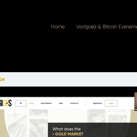
Home
Vastgoed & Bitcoin Evenem
24