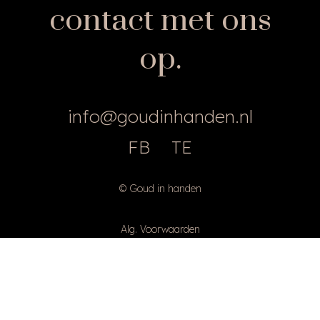
contact met ons
op.
info@goudinhanden.nl
FB
TE
© Goud in handen
Alg. Voorwaarden
Privacy Policy
Diclaimer