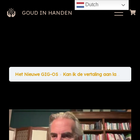
Dutch
GOUD IN HANDEN
Het Nieuwe GIG-OS
Kan ik de vertaling aan laten staan – NEEEEEEE